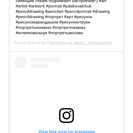
сияющие глазки поднимают настроение!) #art
#artist #artwork #portrait #juliakovalchuk
#pencildrawing #pencilart #pencilportrait #drawing
#pencildrawing #портрет #арт #рисунок
#рисуноккарандашом #рисунокотруки
#портретыназаказ #портретназаказ
#юлияковальчук #портретымосква
A post shared by
Портреты на заказ ? Аэрография
(@_litvinalena_) on
View this post on Instagram