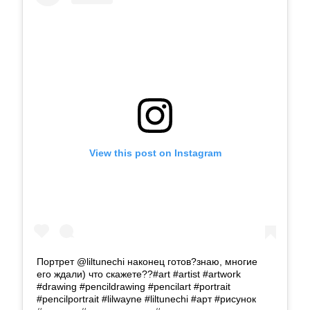
View this post on Instagram
Портрет @liltunechi наконец готов?знаю, многие
его ждали) что скажете??#art #artist #artwork
#drawing #pencildrawing #pencilart #portrait
#pencilportrait #lilwayne #liltunechi #арт #рисунок