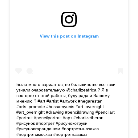
View this post on Instagram
Было много вариантов, но большинство все таки
узнали очаровательную @charlizeafrica ? Я в
восторге от этой работы, буду рада и Вашему
мнению ? #art #artist #artwork #negarestan
#arts_promote #hossamyunis #art_overnight
#art_overnight #drawing #pencildrawing #pencilart
#portrait #pencilportrait #арт #charlizetheron
#рисунок #портрет #рисунокотруки
#рисуноккарандашом #портретыназаказ
#портретымосква #портретназаказ