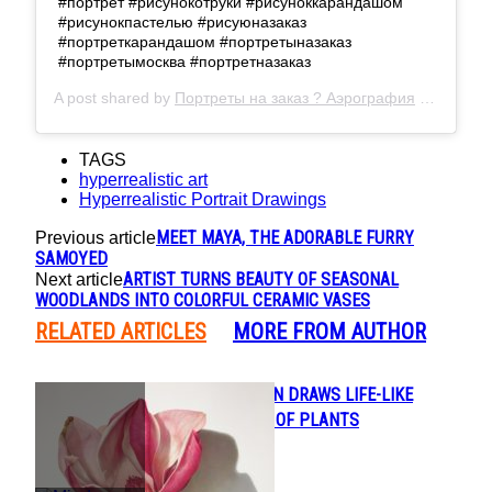
#портрет #рисунокотруки #рисуноккарандашом
#рисунокпастелью #рисуюназаказ
#портреткарандашом #портретыназаказ
#портретымосква #портретназаказ
A post shared by
Портреты на заказ ? Аэрография
(@_litvinalena_) on
TAGS
hyperrealistic art
Hyperrealistic Portrait Drawings
MEET MAYA, THE ADORABLE FURRY
Previous article
SAMOYED
ARTIST TURNS BEAUTY OF SEASONAL
Next article
WOODLANDS INTO COLORFUL CERAMIC VASES
RELATED ARTICLES
MORE FROM AUTHOR
DAVID MORRISON DRAWS LIFE-LIKE
Section
ILLUSTRATIONS OF PLANTS
Heading