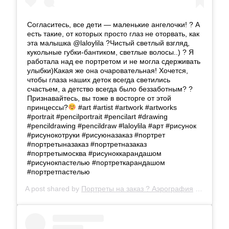
Согласитесь, все дети — маленькие ангелочки! ? А
есть такие, от которых просто глаз не оторвать, как
эта малышка @laloylila ?Чистый светлый взгляд,
кукольные губки-бантиком, светлые волосы..) ? Я
работала над ее портретом и не могла сдерживать
улыбки)Какая же она очаровательная! Хочется,
чтобы глаза наших деток всегда светились
счастьем, а детство всегда было беззаботным? ?
Признавайтесь, вы тоже в восторге от этой
принцессы?
#art #artist #artwork #artworks
#portrait #pencilportrait #pencilart #drawing
#pencildrawing #pencildraw #laloylila #арт #рисунок
#рисунокотруки #рисуюназаказ #портрет
#портретыназаказ #портретназаказ
#портретымосква #рисуноккарандашом
#рисунокпастелью #портреткарандашом
#портретпастелью
A post shared by
Портреты на заказ ? Аэрография
(@_litvinalena_) on