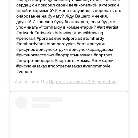
сердец он покорил своей великолепной актёрской
игрой и харизмой?У меня получилось передать его
очарование на бумагу? Жду Вашего мнения,
друзья! И конечно буду благодарна, если будете
упоминать @tomhardy в комментарии? #art #artist
#artwork #artworks #drawing #pencildrawing
#pencilart #portrait #pencilportrait #tomhardy
#tomhardyfans #tomhardypics #арт #рисунки
#рисунок #рисунокотруки #рисуноккарандашом
#рисунокпастелью #портретыназаказ #портрет
#портретвподарок #портретымосква #томхарди
#рисуюназаказ #портретназаказ #venommovie
#venom
A post shared by
Портреты на заказ ? Аэрография
(@_litvinalena_) on