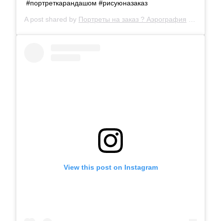
#портреткарандашом #рисуюназаказ
A post shared by
Портреты на заказ ? Аэрография
(@_litvinalena_) on
View this post on Instagram