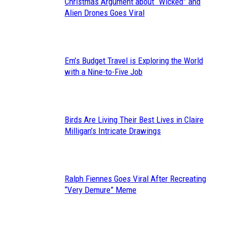
Christmas Argument about “Wicked” and
Section
Alien Drones Goes Viral
Heading
Em’s Budget Travel is Exploring the World
Section
with a Nine-to-Five Job
Heading
Birds Are Living Their Best Lives in Claire
Section
Milligan’s Intricate Drawings
Heading
Ralph Fiennes Goes Viral After Recreating
Section
“Very Demure” Meme
Heading