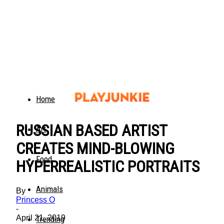
Home
RUSSIAN BASED ARTIST
Art
CREATES MIND-BLOWING
Food
HYPERREALISTIC PORTRAITS
Animals
By
Princess O
-
April 21, 2019
Trending