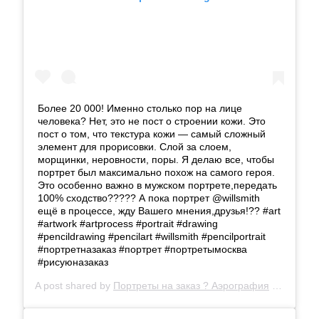
Более 20 000! Именно столько пор на лице
человека? Нет, это не пост о строении кожи. Это
пост о том, что текстура кожи — самый сложный
элемент для прорисовки. Слой за слоем,
морщинки, неровности, поры. Я делаю все, чтобы
портрет был максимально похож на самого героя.
Это особенно важно в мужском портрете,передать
100% сходство????‍? А пока портрет @willsmith
ещё в процессе, жду Вашего мнения,друзья!?? #art
#artwork #artprocess #portrait #drawing
#pencildrawing #pencilart #willsmith #pencilportrait
#портретназаказ #портрет #портретымосква
#рисуюназаказ
A post shared by
Портреты на заказ ? Аэрография
(@_litvinalena_) on