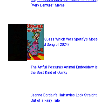
Section
“Very Demure” Meme
Heading
JUST FUN
Can You Guess Which Was Spotify’s Most-
Section
Streamed Song of 2024?
Heading
The Artful Possum’s Animal Embroidery is
Section
the Best Kind of Quirky
Heading
Jeanne Dordain’s Hairstyles Look Straight
Section
Out of a Fairy Tale
Heading