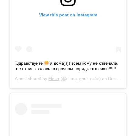
View this post on Instagram
Здравствуйте
я дома)))) всем кому не отвечала,
не отписывалась- в срочном порядке отвечаю!!!!!!
A post shared by
Elena
(@elena_gnut_cake) on
Dec 20, 2017 at 5:10am PST