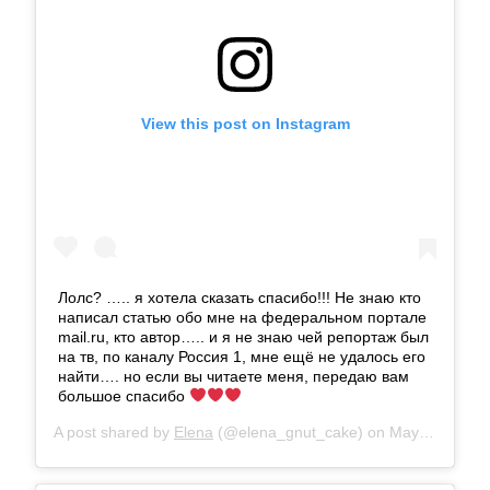
View this post on Instagram
Лолс? ….. я хотела сказать спасибо!!! Не знаю кто
написал статью обо мне на федеральном портале
mail.ru, кто автор….. и я не знаю чей репортаж был
на тв, по каналу Россия 1, мне ещё не удалось его
найти…. но если вы читаете меня, передаю вам
большое спасибо
A post shared by
Elena
(@elena_gnut_cake) on
May 28, 2018 at 6:23am PDT