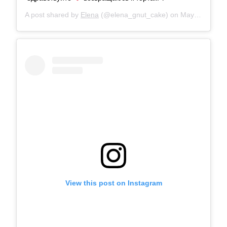
A post shared by
Elena
(@elena_gnut_cake) on
May 5, 2018 at 5:47am PDT
View this post on Instagram