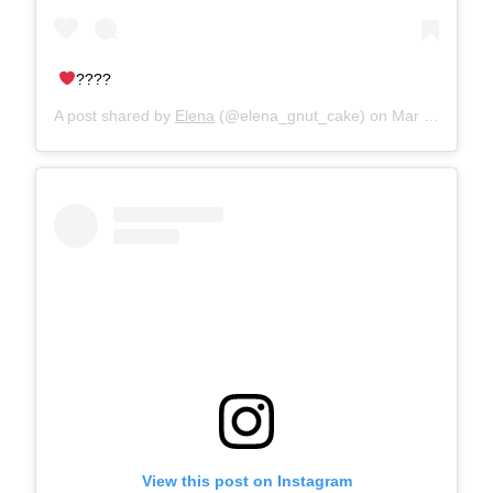
????
A post shared by
Elena
(@elena_gnut_cake) on
Mar 25, 2018 at 6:00am PDT
View this post on Instagram