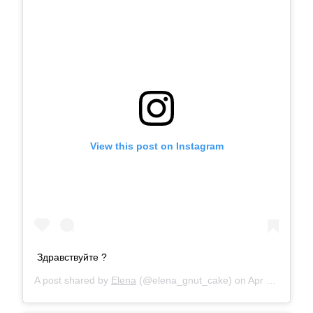
View this post on Instagram
Здравствуйте ?
A post shared by
Elena
(@elena_gnut_cake) on
Apr 25, 2018 at 2:49am PDT