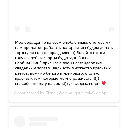
Мое обращение ко всем влюблённым, с которыми
нам предстоит работать, которым мы будем делать
торты для вашего праздника !!)) Давайте в этом
году свадебные торты будут чуть более
необычными? призываю вас к нестандартным
свадебным тортам, ведь есть множество красивых
цветов, помимо белого и кремового, столько
красивых тем, которые можно развивать !!)))
спасибо что вы у нас есть))) до скорых встреч
A post shared by
Elena
(@elena_gnut_cake) on
Apr 14, 2018 at 8:38am PDT