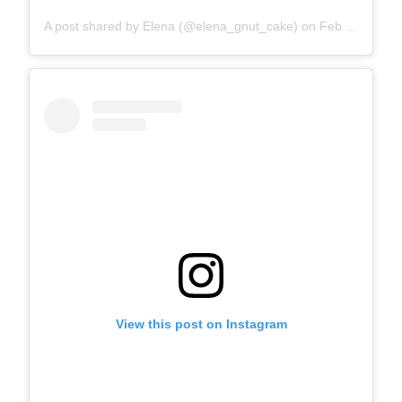
A post shared by Elena (@elena_gnut_cake)
on
Feb 18, 2018 at 2:08am PST
View this post on Instagram