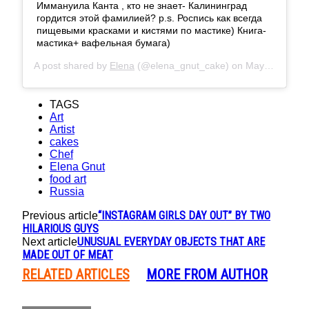
Иммануила Канта , кто не знает- Калининград
гордится этой фамилией? p.s. Роспись как всегда
пищевыми красками и кистями по мастике) Книга-
мастика+ вафельная бумага)
A post shared by
Elena
(@elena_gnut_cake) on
May 31, 2018 at 3:59am PDT
TAGS
Art
Artist
cakes
Chef
Elena Gnut
food art
Russia
“INSTAGRAM GIRLS DAY OUT” BY TWO
Previous article
HILARIOUS GUYS
UNUSUAL EVERYDAY OBJECTS THAT ARE
Next article
MADE OUT OF MEAT
RELATED ARTICLES
MORE FROM AUTHOR