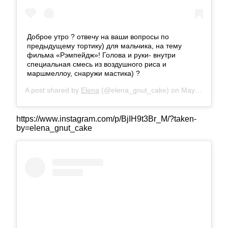
Доброе утро ? отвечу на ваши вопросы по
предыдущему тортику) для мальчика, на тему
фильма «Рэмпейдж»! Голова и руки- внутри
специальная смесь из воздушного риса и
маршмеллоу, снаружи мастика) ?
A post shared by
Elena
(@elena_gnut_cake) on
May 20, 2018 at 2:09am PDT
https://www.instagram.com/p/BjIH9t3Br_M/?taken-
by=elena_gnut_cake