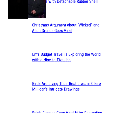
Section
Sneakers with Detachable Rubber Shell
Toes
Heading
Christmas Argument about “Wicked” and
Section
Alien Drones Goes Viral
Heading
Em’s Budget Travel is Exploring the World
Section
with a Nine-to-Five Job
Heading
Birds Are Living Their Best Lives in Claire
Section
Milligan’s Intricate Drawings
Heading
Ralph Fiennes Goes Viral After Recreating