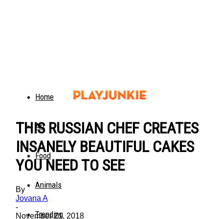
Home
THIS RUSSIAN CHEF CREATES
Art
INSANELY BEAUTIFUL CAKES
Food
YOU NEED TO SEE
Animals
By
Jovana A
-
Trending
November 21, 2018