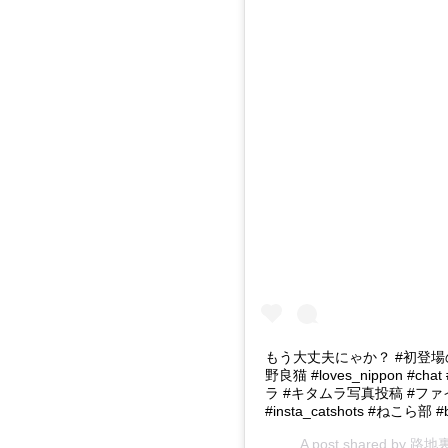
もう大丈夫にゃか？ #初登場の
野良猫 #loves_nippon #chat #
ラ #キタムラ写真投稿 #ファ
#insta_catshots #ねこら部 #
A post shared by
路地