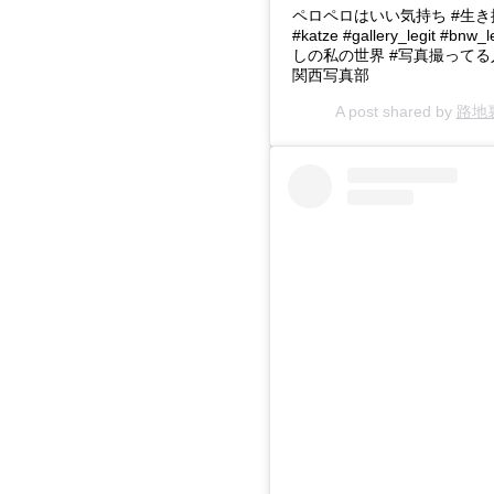
ペロペロはいい気持ち #生き抜け
#katze #gallery_legit
しの私の世界 #写真撮ってる人と繋がりた
関西写真部
A post shared by
路地