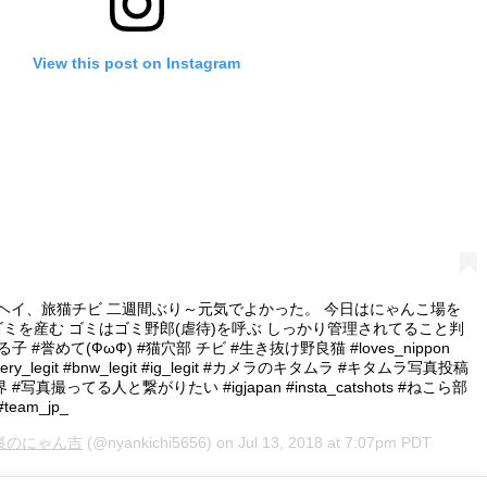
View this post on Instagram
 fine. ヘイヘイ、旅猫チビ 二週間ぶり～元気でよかった。 今日はにゃんこ場を
ミを産む ゴミはゴミ野郎(虐待)を呼ぶ しっかり管理されてること判
#誉めて(ФωФ) #猫穴部 チビ #生き抜け野良猫 #loves_nippon
#gallery_legit #bnw_legit #ig_legit #カメラのキタムラ #キタムラ写真投稿
真撮ってる人と繋がりたい #igjapan #insta_catshots #ねこら部
team_jp_
裏のにゃん吉
(@nyankichi5656) on
Jul 13, 2018 at 7:07pm PDT