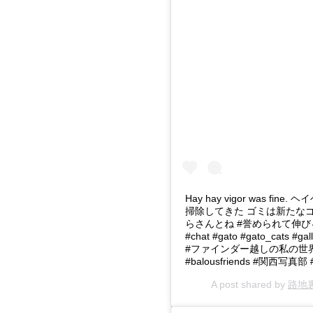
Hay hay vigor was
掃除してきた ゴミは新たなゴ
らさんとね #誉められて伸びる子 
#chat #gato #gato_cats 
#ファインダー越しの私の世界 #写
#balousfriends #関西写真部 #
A post shared by
路地