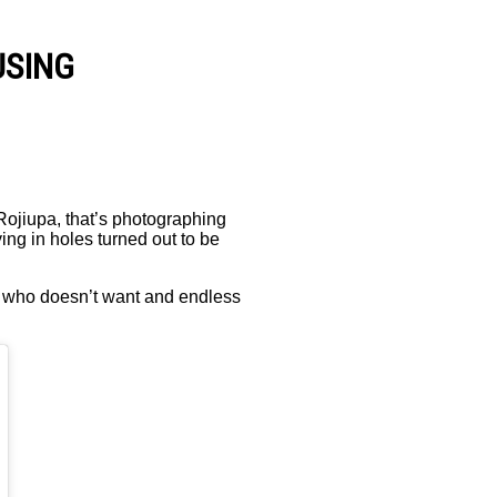
USING
 Rojiupa, that’s photographing
ying in holes turned out to be
– who doesn’t want and endless