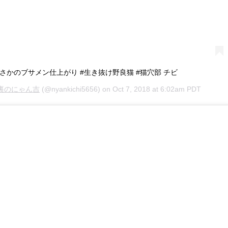
かのブサメン仕上がり #生き抜け野良猫 #猫穴部 チビ
裏のにゃん吉
(@nyankichi5656) on
Oct 7, 2018 at 6:02am PDT