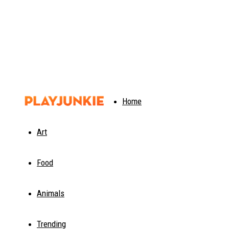
PlayJunkie
Home
Art
Food
Animals
Trending