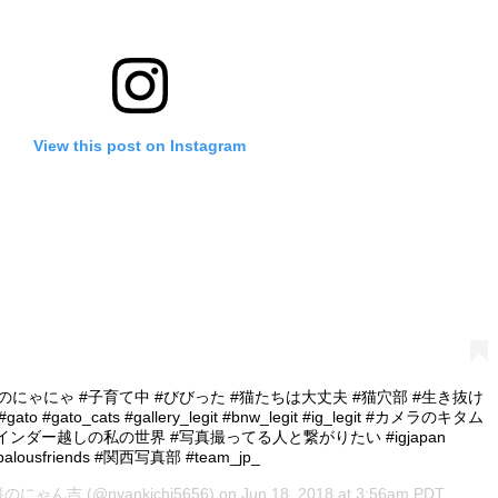
View this post on Instagram
にゃにゃ #子育て中 #びびった #猫たちは大丈夫 #猫穴部 #生き抜け
gato #gato_cats #gallery_legit #bnw_legit #ig_legit #カメラのキタム
インダー越しの私の世界 #写真撮ってる人と繋がりたい #igjapan
balousfriends #関西写真部 #team_jp_
裏のにゃん吉
(@nyankichi5656) on
Jun 18, 2018 at 3:56am PDT