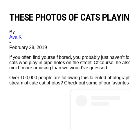
THESE PHOTOS OF CATS PLAYIN
By
Ava K
-
February 28, 2019
If you often find yourself bored, you probably just haven’t
cats who play in pipe holes on the street. Of course, he also
much more amusing than we would’ve guessed.
Over 100,000 people are following this talented photograp
stream of cute cat photos? Check out some of our favorites