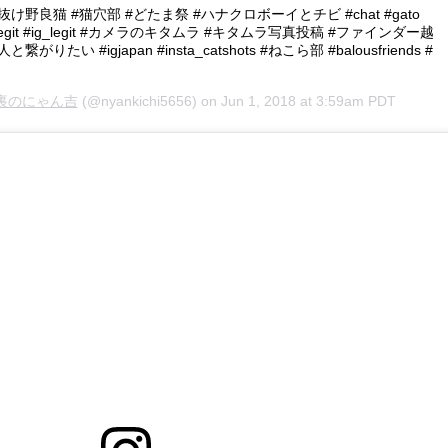
野良猫 #猫穴部 #どたま祭 #ハナクロボーイとチビ #chat #gato
 #bnw_legit #ig_legit #カメラのキタムラ #キタムラ写真投稿 #ファインダー越
い #igjapan #insta_catshots #ねこら部 #balousfriends #
裏のにゃん吉
(@nyankichi5656) on
Jun 1, 2018 at 3:59am PDT